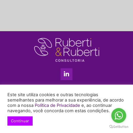
L
i
n
k
11 3813-5201
e
Este site utiliza cookies e outras tecnologias
+55 11 99655-6439
d
semelhantes para melhorar a sua experiência, de acordo
com a nossa
Política de Privacidade
e, ao continuar
i
enyruberti@ruberticonsultoria.com.br
navegando, você concorda com estas condições.
n
-
Continuar
© 2021 Copyright Ruberti & Ruberti Consultoria
i
Política de privacidade
n