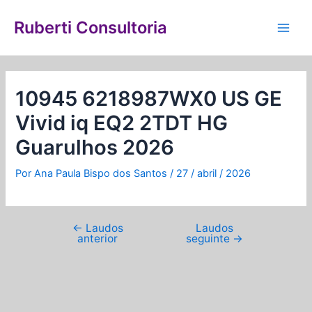
Ir
Navegação
Main
para
de
Ruberti Consultoria
Men
o
Post
conteúdo
10945 6218987WX0 US GE
Vivid iq EQ2 2TDT HG
Guarulhos 2026
Por
Ana Paula Bispo dos Santos
/
27 / abril / 2026
←
Laudos
Laudos
anterior
seguinte
→