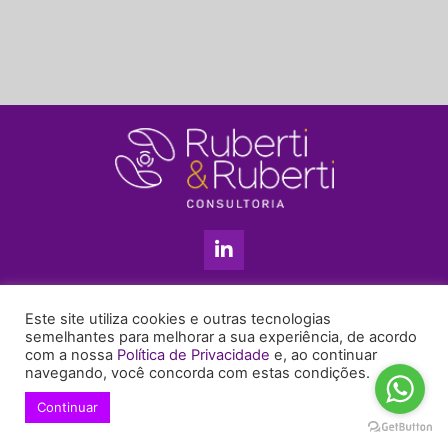
L
i
n
k
11 3813-5201
e
Este site utiliza cookies e outras tecnologias
+55 11 99655-6439
d
semelhantes para melhorar a sua experiência, de acordo
com a nossa
Política de Privacidade
e, ao continuar
i
enyruberti@ruberticonsultoria.com.br
navegando, você concorda com estas condições.
n
-
Continuar
© 2021 Copyright Ruberti & Ruberti Consultoria
i
Política de privacidade
n