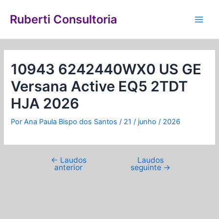
Ir
Navegação
Main
para
de
Ruberti Consultoria
Men
o
Post
conteúdo
10943 6242440WX0 US GE
Versana Active EQ5 2TDT
HJA 2026
Por
Ana Paula Bispo dos Santos
/
21 / junho / 2026
←
Laudos
Laudos
anterior
seguinte
→