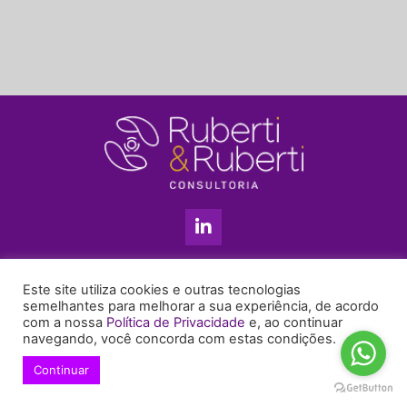
L
i
n
k
11 3813-5201
e
Este site utiliza cookies e outras tecnologias
+55 11 99655-6439
d
semelhantes para melhorar a sua experiência, de acordo
com a nossa
Política de Privacidade
e, ao continuar
i
enyruberti@ruberticonsultoria.com.br
navegando, você concorda com estas condições.
n
-
Continuar
© 2021 Copyright Ruberti & Ruberti Consultoria
i
Política de privacidade
n