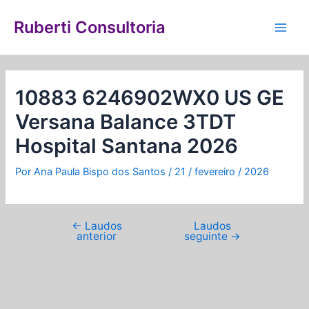
Ir
Navegação
Main
para
de
Ruberti Consultoria
Men
o
Post
conteúdo
10883 6246902WX0 US GE
Versana Balance 3TDT
Hospital Santana 2026
Por
Ana Paula Bispo dos Santos
/
21 / fevereiro / 2026
←
Laudos
Laudos
anterior
seguinte
→