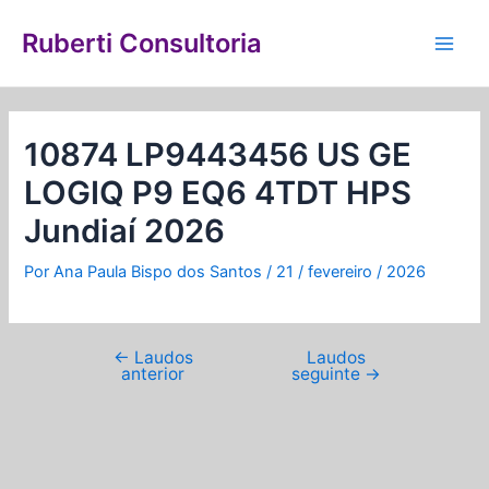
Ir
Navegação
Main
para
de
Ruberti Consultoria
Men
o
Post
conteúdo
10874 LP9443456 US GE
LOGIQ P9 EQ6 4TDT HPS
Jundiaí 2026
Por
Ana Paula Bispo dos Santos
/
21 / fevereiro / 2026
←
Laudos
Laudos
anterior
seguinte
→