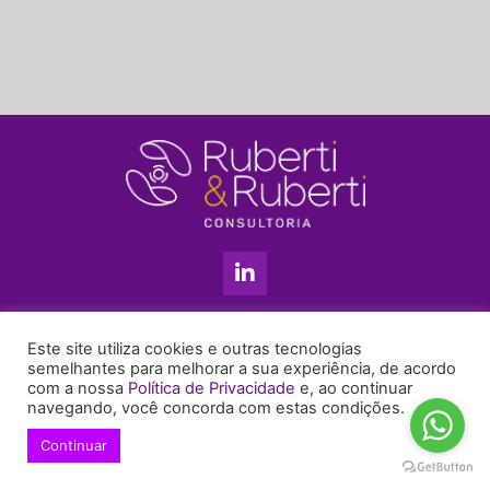
L
i
n
k
11 3813-5201
e
Este site utiliza cookies e outras tecnologias
+55 11 99655-6439
d
semelhantes para melhorar a sua experiência, de acordo
com a nossa
Política de Privacidade
e, ao continuar
i
enyruberti@ruberticonsultoria.com.br
navegando, você concorda com estas condições.
n
-
Continuar
© 2021 Copyright Ruberti & Ruberti Consultoria
i
Política de privacidade
n