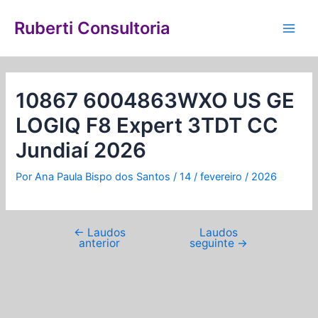
Ir
Navegação
Main
para
de
Ruberti Consultoria
Men
o
Post
conteúdo
10867 6004863WXO US GE
LOGIQ F8 Expert 3TDT CC
Jundiaí 2026
Por
Ana Paula Bispo dos Santos
/
14 / fevereiro / 2026
←
Laudos
Laudos
anterior
seguinte
→