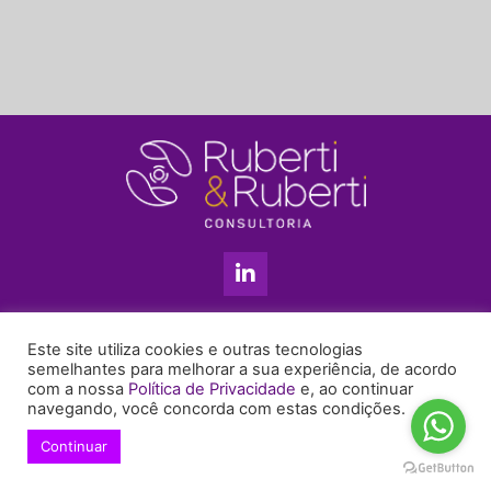
L
i
n
k
11 3813-5201
e
Este site utiliza cookies e outras tecnologias
+55 11 99655-6439
d
semelhantes para melhorar a sua experiência, de acordo
com a nossa
Política de Privacidade
e, ao continuar
i
enyruberti@ruberticonsultoria.com.br
navegando, você concorda com estas condições.
n
-
Continuar
© 2021 Copyright Ruberti & Ruberti Consultoria
i
Política de privacidade
n