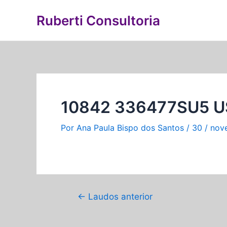
Ir
Navegação
Ruberti Consultoria
para
de
o
Post
conteúdo
10842 336477SU5 US
Por
Ana Paula Bispo dos Santos
/
30 / nov
←
Laudos anterior