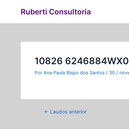
Ir
Navegação
Ruberti Consultoria
para
de
o
Post
conteúdo
10826 6246884WX0 
Por
Ana Paula Bispo dos Santos
/
30 / nov
←
Laudos anterior