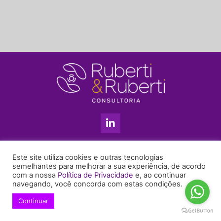
L
i
n
k
11 3813-5201
e
Este site utiliza cookies e outras tecnologias
+55 11 99655-6439
d
semelhantes para melhorar a sua experiência, de acordo
com a nossa
Política de Privacidade
e, ao continuar
i
enyruberti@ruberticonsultoria.com.br
navegando, você concorda com estas condições.
n
-
Continuar
© 2021 Copyright Ruberti & Ruberti Consultoria
i
Política de privacidade
n