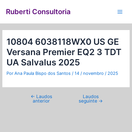
Ir
Navegação
Main
para
de
Ruberti Consultoria
Men
o
Post
conteúdo
10804 6038118WX0 US GE
Versana Premier EQ2 3 TDT
UA Salvalus 2025
Por
Ana Paula Bispo dos Santos
/
14 / novembro / 2025
←
Laudos
Laudos
anterior
seguinte
→