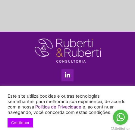
L
i
n
k
11 3813-5201
e
Este site utiliza cookies e outras tecnologias
+55 11 99655-6439
d
semelhantes para melhorar a sua experiência, de acordo
com a nossa
Política de Privacidade
e, ao continuar
i
enyruberti@ruberticonsultoria.com.br
navegando, você concorda com estas condições.
n
-
Continuar
© 2021 Copyright Ruberti & Ruberti Consultoria
i
Política de privacidade
n