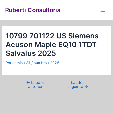
Ir
Navegação
Main
para
de
Ruberti Consultoria
Men
o
Post
conteúdo
10799 701122 US Siemens
Acuson Maple EQ10 1TDT
Salvalus 2025
Por
admin
/
31 / outubro / 2025
←
Laudos
Laudos
anterior
seguinte
→