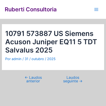
Ir
Navegação
Main
para
de
Ruberti Consultoria
Men
o
Post
conteúdo
10791 573887 US Siemens
Acuson Juniper EQ11 5 TDT
Salvalus 2025
Por
admin
/
31 / outubro / 2025
←
Laudos
Laudos
anterior
seguinte
→