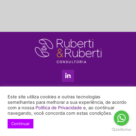
L
i
n
k
11 3813-5201
e
Este site utiliza cookies e outras tecnologias
+55 11 99655-6439
d
semelhantes para melhorar a sua experiência, de acordo
com a nossa
Política de Privacidade
e, ao continuar
i
enyruberti@ruberticonsultoria.com.br
navegando, você concorda com estas condições.
n
-
Continuar
© 2021 Copyright Ruberti & Ruberti Consultoria
i
Política de privacidade
n