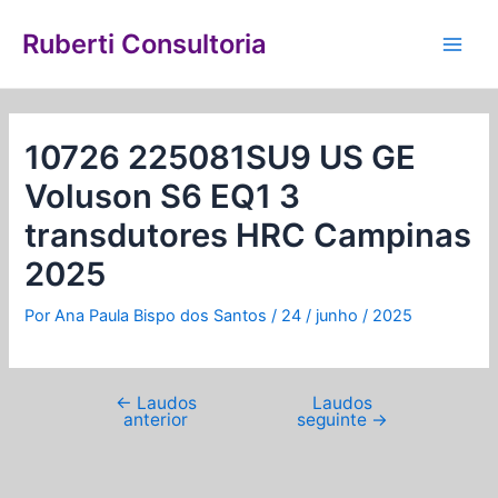
Ir
Navegação
Main
para
de
Ruberti Consultoria
Men
o
Post
conteúdo
10726 225081SU9 US GE
Voluson S6 EQ1 3
transdutores HRC Campinas
2025
Por
Ana Paula Bispo dos Santos
/
24 / junho / 2025
←
Laudos
Laudos
anterior
seguinte
→