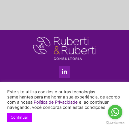
L
i
n
k
11 3813-5201
e
Este site utiliza cookies e outras tecnologias
+55 11 99655-6439
d
semelhantes para melhorar a sua experiência, de acordo
com a nossa
Política de Privacidade
e, ao continuar
i
enyruberti@ruberticonsultoria.com.br
navegando, você concorda com estas condições.
n
-
Continuar
© 2021 Copyright Ruberti & Ruberti Consultoria
i
Política de privacidade
n