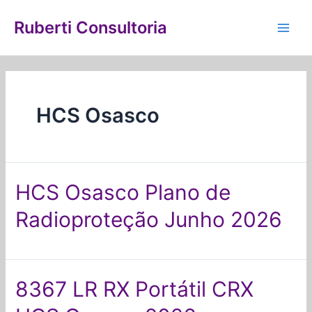
Ir
Paginação
Main
para
de
Ruberti Consultoria
Men
o
posts
conteúdo
HCS Osasco
HCS Osasco Plano de
Radioproteção Junho 2026
8367 LR RX Portátil CRX