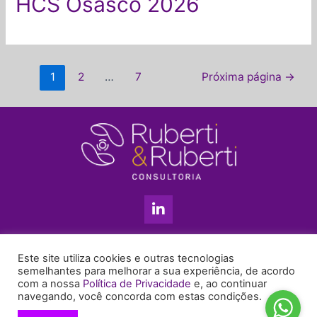
HCS Osasco 2026
1
2
…
7
Próxima página
→
L
i
n
k
11 3813-5201
e
Este site utiliza cookies e outras tecnologias
+55 11 99655-6439
d
semelhantes para melhorar a sua experiência, de acordo
com a nossa
Política de Privacidade
e, ao continuar
i
enyruberti@ruberticonsultoria.com.br
navegando, você concorda com estas condições.
n
-